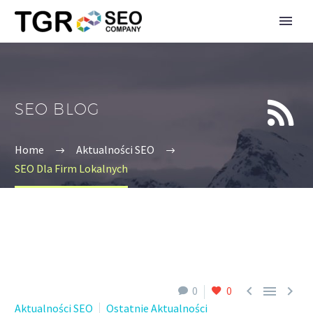


SEO BLOG
Home
Aktualności SEO
SEO Dla Firm Lokalnych



0
0
Aktualności SEO
Ostatnie Aktualności