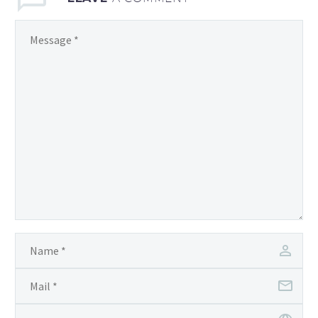
zawartość, której
używasz, jest doskonałej
jakości.